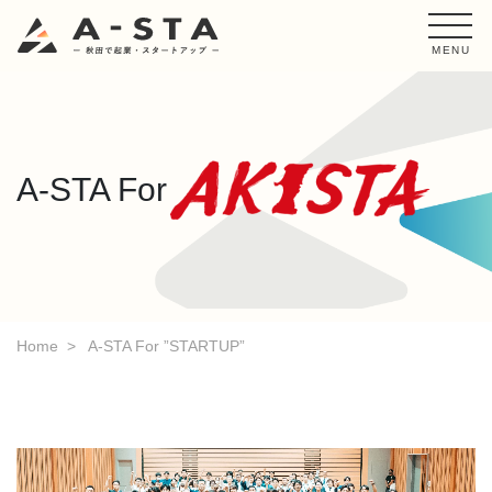
MENU
A-STA For
Home
A-STA For ”STARTUP”