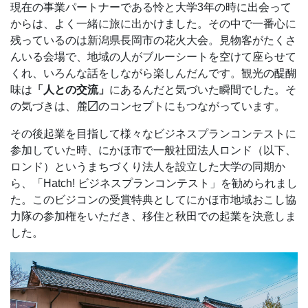
現在の事業パートナーである怜と大学3年の時に出会って
からは、よく一緒に旅に出かけました。その中で一番心に
残っているのは新潟県長岡市の花火大会。見物客がたくさ
んいる会場で、地域の人がブルーシートを空けて座らせて
くれ、いろんな話をしながら楽しんだんです。観光の醍醐
味は
「人との交流」
にあるんだと気づいた瞬間でした。そ
の気づきは、麓〼のコンセプトにもつながっています。
その後起業を目指して様々なビジネスプランコンテストに
参加していた時、にかほ市で一般社団法人ロンド（以下、
ロンド）というまちづくり法人を設立した大学の同期か
ら、「Hatch! ビジネスプランコンテスト」を勧められまし
た。このビジコンの受賞特典としてにかほ市地域おこし協
力隊の参加権をいただき、移住と秋田での起業を決意しま
した。