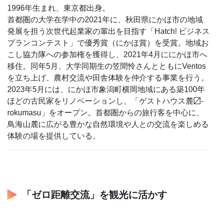
1996年生まれ、東京都出身。
首都圏の大学在学中の2021年に、秋田県にかほ市の地域
発展を担う次世代起業家の輩出を目指す「Hatch! ビジネス
プランコンテスト」で優秀賞（にかほ賞）を受賞。地域お
こし協力隊への参加権を獲得し、2021年4月ににかほ市へ
移住。同年5月、大学同期生の笠間怜さんとともにVentos
を立ち上げ、農村交流や田舎体験を仲介する事業を行う。
2023年5月には、にかほ市象潟町横岡地域にある築100年
ほどの古民家をリノベーションし、「ゲストハウス麓〼-
rokumasu」をオープン。首都圏からの旅行客を中心に、
鳥海山麓に広がる豊かな自然環境や人との交流を楽しめる
体験の場を提供している。
「ゼロ距離交流」を観光に活かす