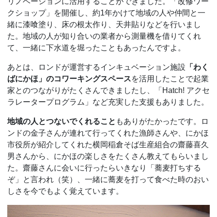
リノベーションに活用することができました。「改修ワー
クショップ」を開催し、約1年かけて地域の人や仲間と一
緒に漆喰塗り、床の根太作り、天井貼りなどを行いまし
た。地域の人が知り合いの業者から測量機を借りてくれ
て、一緒に下水道を堀ったこともあったんですよ。
あとは、ロンドが運営するインキュベーション施設
「わく
ばにかほ」のコワーキングスペース
を活用したことで起業
家とのつながりがたくさんできましたし、「Hatch! アクセ
ラレータープログラム」など充実した支援もありました。
地域の人とつないでくれること
もありがたかったです。ロ
ンドの金子さんが連れて行ってくれた漁師さんや、にかほ
市役所が紹介してくれた横岡稲倉そば生産組合の齋藤喜久
男さんから、にかほの楽しさをたくさん教えてもらいまし
た。齋藤さんに会いに行ったらいきなり「蕎麦打ちする
ぞ」と言われ（笑）、一緒に蕎麦を打って食べた時のおい
しさを今でもよく覚えています。