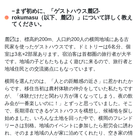
−まず初めに、「ゲストハウス麓〼-
rokumasu（以下、麓〼）」について詳しく教え
てください。
麓〼は、標高約200m、人口約200人の横岡地域にある古
民家を使ったゲストハウスです。ドミトリーは6名分、個
室は3名×2部屋あります。宿泊客は首都圏の旅行者が大半
です。地域の子どもたちもよく遊びに来るので、旅行者と
地域住民との交流拠点にもなっています。
横岡を選んだのは、「人との距離感の近さ」に惹かれたか
らです。移住当初は農村体験の仲介をしていた私たちです
が、「体験だけだと関わり方が薄くなってしまう。夜の飲
み会が一番楽しいのに！」とずっと思っていました。そこ
で、長期滞在できるゲストハウスを構想し、候補地を探し
始めました。いろんな土地を回った中で、横岡のフレンド
リーさは別格。地域のイベントに参加したら慰労会に誘わ
れ、そのまま地域の人が家に泊めてくれたり、空き家の情