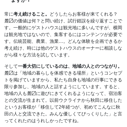
常に
考え続けること。
どうしたらお客様が来てくれる？
麓〼の価値は何？と問い続け、試行錯誤を繰り返すことで
す。一般的にゲストハウスは観光地に多いんですが、横岡
は観光地ではないので、集客するにはコンテンツが必要で
す。伝統芸能、農業、漁業…。どんな体験を企画できるか
考え続け、時には他のゲストハウスのオーナーに相談しな
がら様々な方法を試しています。
そして
一番大切にしているのは、地域の人とのつながり。
麓〼は「地域の暮らしを体感できる場所」というコンセプ
トを掲げていますから、私たち自身も地域の行事にできる
限り参加し、地域の人と話すようにしています。すると、
地域の人も麓〼に遊びにきてくれるようになって、宿泊客
との交流が生まれて。以前ウクライナから秋田に移住した
というお客様が「移住して2年経つが、初めてこんなに秋
田の人と交流できた。みんな優しくてびっくりした」と言
ってくれたのはうれしかったですね。