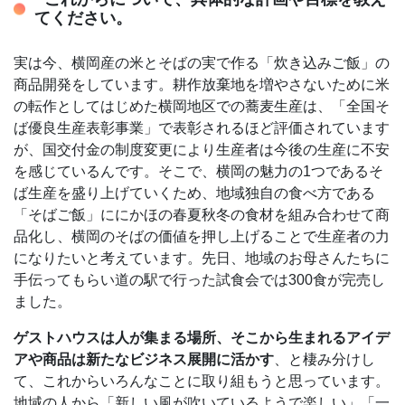
てください。
実は今、横岡産の米とそばの実で作る「炊き込みご飯」の
商品開発をしています。耕作放棄地を増やさないために米
の転作としてはじめた横岡地区での蕎麦生産は、「全国そ
ば優良生産表彰事業」で表彰されるほど評価されています
が、国交付金の制度変更により生産者は今後の生産に不安
を感じているんです。そこで、横岡の魅力の1つであるそ
ば生産を盛り上げていくため、地域独自の食べ方である
「そばご飯」ににかほの春夏秋冬の食材を組み合わせて商
品化し、横岡のそばの価値を押し上げることで生産者の力
になりたいと考えています。先日、地域のお母さんたちに
手伝ってもらい道の駅で行った試食会では300食が完売し
ました。
ゲストハウスは人が集まる場所、そこから生まれるアイデ
アや商品は新たなビジネス展開に活かす
、と棲み分けし
て、これからいろんなことに取り組もうと思っています。
地域の人から「新しい風が吹いているようで楽しい」「一