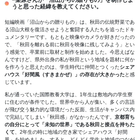
うと思った経緯を教えてください。
短編映画「沼山からの贈りもの」は、秋田の伝統野菜であ
る沼山大根を復活させようと奮闘する人たちを追ったドキ
ュメンタリーです。もともと映像やカメラが好きだったの
で、「秋田を離れる前に秋田を映像に残してみよう」とい
う感覚で、卒業前に取材と制作を始めました。今思えばな
んですけど、県外出身の私が秋田という地域を題材に何か
を作ろうと思えたのは、学生時代に仲間とつくった
シェア
ハウス「好間風（すきまかぜ）」の存在が大きかった
と感
じています。
私が通っていた国際教養大学は、1年生は敷地内の学生寮
に住むのが条件でした。世界中から人が集い、多くの言語
が飛び交う魅力的な環境だった反面、生活がキャンパス内
で完結してしまい「秋田感」がなかったんです。
京都育ち
の自分にとって「未知の世界」である秋田と接点を持ちた
くて
、2年生の時に地域の空き家でシェアハウス「好間
風」を始めました。すると、どんどん学生と地域のつなが