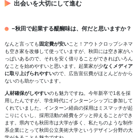
出会いを大切にして進む
−秋田で起業する醍醐味は、何だと思いますか？
なんと言っても
固定費が安い
こと！アウトクロップシネマ
も空き家を改修して使っていますが、秋田には空き家がい
っぱいあるので、それを安く借りることができればいろん
なことを始めやすいと思います。起業家が少
なくメディア
に取り上げられやすい
ので、広告宣伝費がほとんどかから
ないのも助かっています。
人材確保がしやすい
のも魅力ですね。今年新卒で1名を採
用したんですが、学生時代にインターンシップに参加して
くれていました。インターン経由の採用はミスマッチが起
こりにくいし、採用活動の経費をグッと抑えることができ
ます。県内でも秋田市は大学が多く、私たちのような制作
系企業にとって秋田公立美術大学というデザイン分野の大
学があることも魅力ですね。