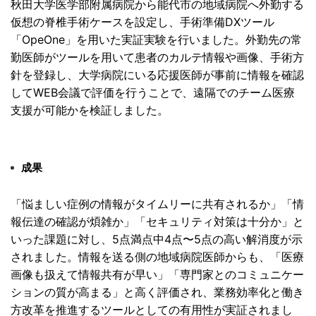
秋田大学医学部附属病院から能代市の地域病院へ外勤する
仮想の脊
椎手術ケースを設定し、手術準備DXツール
「OpeOne」
を用いた実証実験を行いました。
外勤先の常
勤医師がツールを用いて患者のカルテ情報や画像、
手術方
針を登録し、
大学病院にいる応援医師が事前に情報を確認
してWEB会議で評価
を行うことで、遠隔でのチーム医療
支援が可能かを検証しました。
成果
「悩ましい症例の情報がタイムリーに共有されるか」「
情
報伝達の確認が煩雑か」「セキュリティ対策は十分か」
と
いった課題に対し、5点満点中4点〜
5点の高い解消度が示
されました。
情報を送る側の地域病院医師からも、「
医療
画像も扱えて情報共有が早い」「
専門家とのコミュニケー
ションの質が高まる」と高く評価され、
業務効率化と働き
方改革を推進するツールとしての有用性が実証さ
れまし