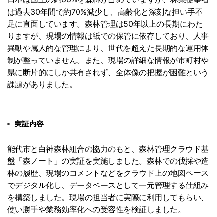
は過去30年間で約70%減少し、
高齢化と深刻な担い手不
足に直面しています。
森林管理は50年以上の長期にわた
りますが、
現場の情報は紙での保管に依存しており、
人事
異動や属人的な管理により、
世代を超えた長期的な運用体
制が整っていません。また、
現場の詳細な情報が市町村や
県に断片的にしか共有されず、
全体像の把握が困難という
課題がありました。
実証内容
能代市と白神森林組合の協力のもと、
森林管理クラウド基
盤「森ノート」の実証を実施しました。
森林での伐採や造
林の履歴、
現場のコメントなどをクラウド上の地図ベース
でデジタル化し、
データベースとして一元管理する仕組み
を構築しました。
現場の担当者に実際に利用してもらい、
使い勝手や業務効率化への受容性を検証しました。