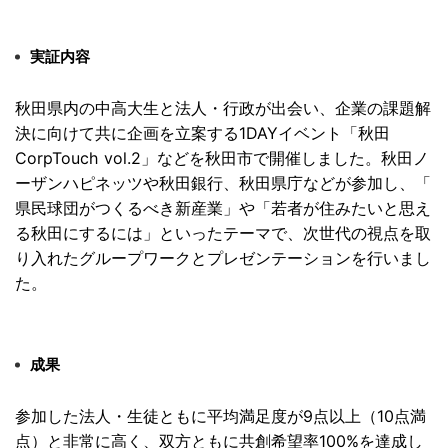
実証内容
秋田県内の中高大生と法人・行政が出会い、
企業の課題解
決に向けて共に企画を立案する1DAYイベント「
秋田
CorpTouch vol.2」などを秋田市で開催しました。
秋田ノ
ーザンハピネッツや秋田銀行、秋田県庁などが参加し、「
県民球団がつくるべき新産業」や「
若者が住みたいと思え
る秋田にするには」といったテーマで、
次世代の視点を取
り入れたグループワークとプレゼンテーションを
行いまし
た。
成果
参加した法人・生徒ともに平均満足度が9点以上（
10点満
点）と非常に高く、双方ともに共創希望率100%
を達成し