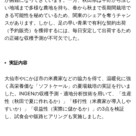
が困難になってきています。
一方、秋田県は平野から涼し
い地域まで多様な農地を持ち、
春から秋まで長期間栽培で
きる可能性を秘めているため、
関東のシェアを奪うチャン
スがあります。しかし、
足の早い青果で有利な契約出荷
（予約販売）を獲得するには、
毎日安定して出荷するため
の正確な収穫予測が不可欠でした。
実証内容
大仙市やにかほ市の米農家などの協力を得て、
温暖化に強
く高栄養価な「ソフトケール」
の夏場栽培の実証を行いま
した。INGENの収穫予測・
適地分析技術を用いて、「生産
性（秋田で夏に作れるか）」「
移行性（米農家が導入しや
すいか）」「収益性（実際に儲かるか）
」の3点を検証
し、試食会や販路ヒアリングも実施しました。