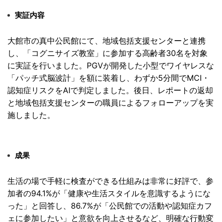
実証内容
大館市の真中公民館にて、
地域包括支援センターと連携
し、「コグニサイズ教室」
に参加する高齢者30名を対象
に実証を行いました。
PGVが開発した小型でワイヤレスな
「パッチ式脳波計」
を額に装着し、わずか5分間でMCI・
認知症リスクをAIで判定しました。後日、
レポートの返却
と地域包括支援センターの職員によるフォローアッ
プを実
施しました。
成果
生活の場で手軽に検査ができる仕組みは非常に好評で、
参
加者の94.1%が「
健康や生活スタイルを意識するようにな
った」と回答し、86.
7%が「公民館での活動や認知症カフ
ェに参加したい」
と意欲を向上させるなど、明確な行動変