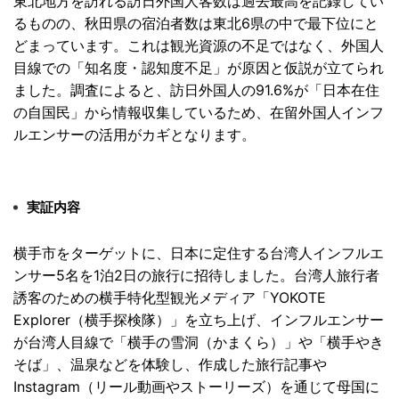
東北地方を訪れる訪日外国人客数は過去最高を記録してい
るものの
、秋田県の宿泊者数は東北6県の中で最下位にと
どまっています。
これは観光資源の不足ではなく、外国人
目線での「知名度・
認知度不足」が原因と仮説が立てられ
ました。調査によると、
訪日外国人の91.6%が「日本在住
の自国民」
から情報収集しているため、
在留外国人インフ
ルエンサーの活用がカギとなります。
実証内容
横手市をターゲットに、
日本に定住する台湾人インフルエ
ンサー5名を1泊2日の旅行に招
待しました。台湾人旅行者
誘客のための横手特化型観光メディア「
YOKOTE
Explorer（横手探検隊）」を立ち上げ、
インフルエンサー
が台湾人目線で「横手の雪洞（かまくら）」や「
横手やき
そば」、温泉などを体験し、
作成した旅行記事や
Instagram（
リール動画やストーリーズ）を通じて母国に