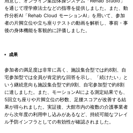
用意し、
オンライン集団体操システム「Rehab Studio」
を通じて理学療法士などの指導を提供しました。
また、動
作分析AI「Rehab Cloud モーションAI」を用いて、
参加
者の片脚立位や立ち座りテストの動画を解析し、事前・
事
後の身体機能を客観的に評価しました。
成果
参加者の満足度は非常に高く、施設集合型では約8割、
自
宅参加型では全員が肯定的な回答を示し、「続けたい」
と
いう継続意向も施設集合型で約9割、
自宅参加型で約8割
に達しました。また、
モーションAIによる測定結果でも、
5回立ち座りや片脚立位の秒数、
足腰スコアが改善する結
果が得られました。実証後、
大館市内の複数の介護事業者
から次年度の利用申し込みがあるなど
、
持続可能なフレイ
ル予防インフラとしての有効性が確認されました。