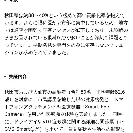
秋田県は約38〜40%
という極めて高い高齢化率を抱えて
います。
さらに眼科医が都市部に集中しているため、
地方
では通院が困難で医療アクセスが低下しており、
未診断の
まま放置されている眼科疾患が多いことが深刻な課題とな
っています。
早期発見を専門医のみに依存しないソリュー
ションが求められてい
ました。
実証内容
秋田市および大仙市の高齢者（合計50名、
平均年齢82.6
歳）を対象に、
市民講座を通じた眼の健康啓発と、
スマー
トフォンアタッチメント型医療機器「Smart Eye
Camera」
を用いた医療機器体験を実施しました。同時
に、
ドライアイやVDT症候群に関する詳細な問診票（J-
CVS-
Smartなど）を用いて、
自覚症状や生活への影響を