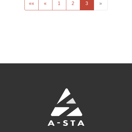
««
«
1
2
3
»